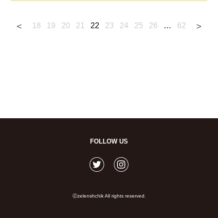
18
19
20
21
22
23
24
25
26
…
62
FOLLOW US
Ⓒzelenshchik All rights reserved.