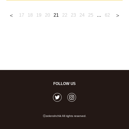
17
18
19
20
21
22
23
24
25
…
62
FOLLOW US
Ⓒzelenshchik All rights reserved.