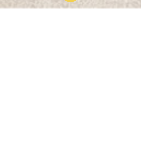
Zelenshchik(ゼレンシック）です。
当店は、冷凍ビリヤニ、
冷凍カレー、ヴィーガンバターを
自社で製造し販売している
工場直売所です。
“食品を加工して販売すること”と
“ゴミを減らすこと”は
対で考えていく責任がある
1，冷凍食品のパッケージにはプラスチックを使用しています
が、環境負荷をより小さくするため、使用済みPETボトルを
原料とした再生プラスチック
※
を80%使用しました。