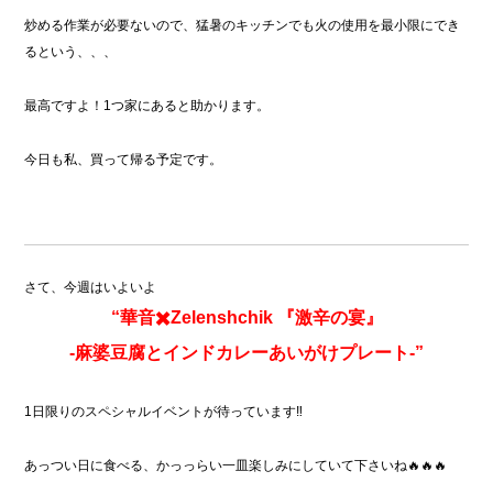
炒める作業が必要ないので、猛暑のキッチンでも火の使用を最小限にでき
るという、、、
最高ですよ！1つ家にあると助かります。
今日も私、買って帰る予定です。
さて、今週はいよいよ
“華音✖️Zelenshchik 『激辛の宴』
-麻婆豆腐とインドカレーあいがけプレート-”
1日限りのスペシャルイベントが待っています‼︎
あっつい日に食べる、かっっらい一皿楽しみにしていて下さいね🔥🔥🔥