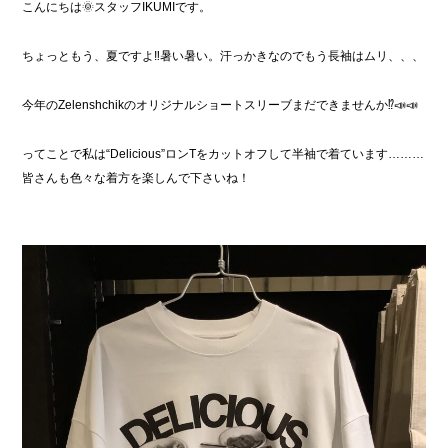
こんにちは🌞スタッフIKUMIです。
ちょっともう、夏ですよ‼︎暑い暑い。汗っかきなのでもう長袖はムリ、、、
今年のZelenshchikのオリジナルショートスリーブまだできませんか⁉︎📣📣
ってことで私は“Delicious”ロンTをカットオフして半袖で着ています………
皆さんも色々な着方を楽しんで下さいね！