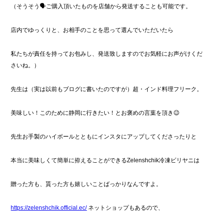
（そうそう🗣️ご購入頂いたものを店舗から発送することも可能です。
店内でゆっくりと、お相手のことを思って選んでいただいたら
私たちが責任を持ってお包みし、発送致しますのでお気軽にお声がけくだ
さいね。）
先生は（実は以前もブログに書いたのですが）超・インド料理フリーク。
美味しい！このために静岡に行きたい！とお褒めの言葉を頂き😉
先生お手製のハイボールとともにインスタにアップしてくださったりと
本当に美味しくて簡単に拵えることができるZelenshchik冷凍ビリヤニは
贈った方も、貰った方も嬉しいことばっかりなんですよ。
https://zelenshchik.official.ec/
ネットショップもあるので、