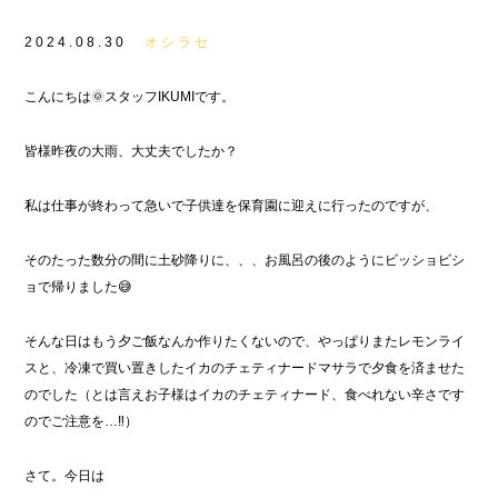
2024.08.30
オシラセ
こんにちは🌞スタッフIKUMIです。
皆様昨夜の大雨、大丈夫でしたか？
私は仕事が終わって急いで子供達を保育園に迎えに行ったのですが、
そのたった数分の間に土砂降りに、、、お風呂の後のようにビッショビシ
ョで帰りました😅
そんな日はもう夕ご飯なんか作りたくないので、やっぱりまたレモンライ
スと、冷凍で買い置きしたイカのチェティナードマサラで夕食を済ませた
のでした（とは言えお子様はイカのチェティナード、食べれない辛さです
のでご注意を…‼︎）
さて。今日は